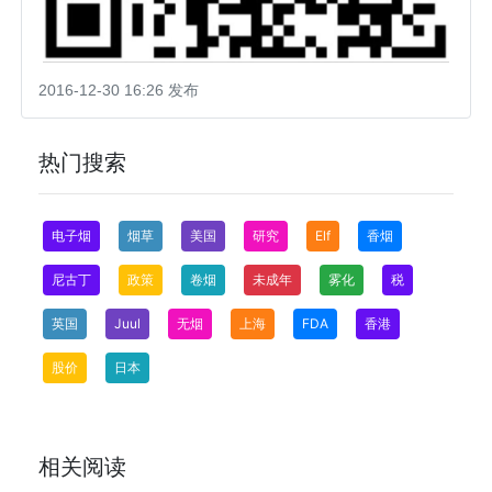
2016-12-30 16:26 发布
热门搜索
电子烟
烟草
美国
研究
Elf
香烟
尼古丁
政策
卷烟
未成年
雾化
税
英国
Juul
无烟
上海
FDA
香港
股价
日本
相关阅读