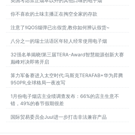
英国考虑禁止烟草以外的其他口味的电子烟
你不喜欢的土味主播正在掏空全家的存款
注意了!IQOS烟弹已出假货,教你如何辨认假货~
八分之一的瑞士法语区年轻人经常使用电子烟
32强名单揭晓!第三届TERA-Award智慧能源创新大赛
巅峰对决即将开启
算力军备赛进入太空时代:马斯克TERAFAB+华为昇腾
950PR,全球格局一夜改写
1月份电子烟店主业绩调查发布：66%的店主生意不
错，49%的春节假期很差
国际贸易委员会Juul进一步打击非法兼容产品