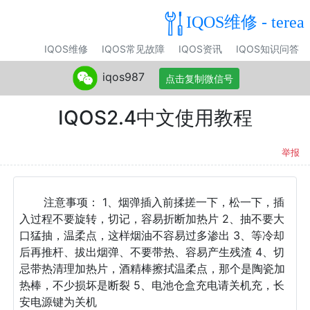
IQOS维修 - terea
IQOS维修
IQOS常见故障
IQOS资讯
IQOS知识问答
iqos987
点击复制微信号
IQOS2.4中文使用教程
举报
注意事项： 1、烟弹插入前揉搓一下，松一下，插
入过程不要旋转，切记，容易折断加热片 2、抽不要大
口猛抽，温柔点，这样烟油不容易过多渗出 3、等冷却
后再推杆、拔出烟弹、不要带热、容易产生残渣 4、切
忌带热清理加热片，酒精棒擦拭温柔点，那个是陶瓷加
热棒，不少损坏是断裂 5、电池仓盒充电请关机充，长
安电源键为关机