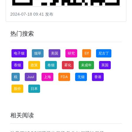
2024-07-18 09:41 发布
热门搜索
电子烟
烟草
美国
研究
Elf
尼古丁
香烟
政策
卷烟
雾化
未成年
英国
税
Juul
上海
FDA
无烟
香港
股价
日本
相关阅读