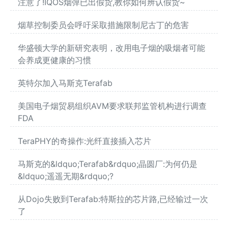
注意了!IQOS烟弹已出假货,教你如何辨认假货~
烟草控制委员会呼吁采取措施限制尼古丁的危害
华盛顿大学的新研究表明，改用电子烟的吸烟者可能
会养成更健康的习惯
英特尔加入马斯克Terafab
美国电子烟贸易组织AVM要求联邦监管机构进行调查
FDA
TeraPHY的奇操作:光纤直接插入芯片
马斯克的&ldquo;Terafab&rdquo;晶圆厂:为何仍是
&ldquo;遥遥无期&rdquo;?
从Dojo失败到Terafab:特斯拉的芯片路,已经输过一次
了