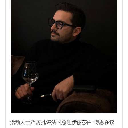
活动人士严厉批评法国总理伊丽莎白·博恩在议