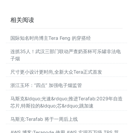
相关阅读
国际知名时尚博主Tera Feng 的穿搭经
连抓35人！武汉三部门联动严查奶茶杯可乐罐非法电
子烟
尺寸更小设计更时尚,全新大众Tera正式首发
浙江玉环：“四点” 加强电子烟监管
马斯克&ldquo;光速&rdquo;推进Terafab:2029年自造
芯片,特斯拉的&ldquo;芯&rdquo;跳加速
马斯克:Terafab 将于一周后上线
AWS 博客:Teranode 使用 AWS 实现百万级 TPS 节