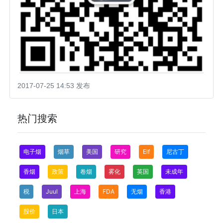
2017-07-25 14:53 发布
热门搜索
电子烟
烟草
美国
研究
Elf
尼古丁
香烟
政策
卷烟
雾化
英国
未成年
税
Juul
上海
FDA
无烟
香港
股价
日本