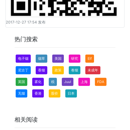
2017-12-27 17:54 发布
热门搜索
电子烟
烟草
美国
研究
Elf
尼古丁
香烟
政策
卷烟
未成年
英国
雾化
税
Juul
上海
FDA
无烟
香港
股价
日本
相关阅读