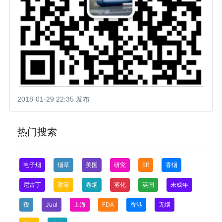
2018-01-29 22:35 发布
热门搜索
电子烟
烟草
美国
研究
Elf
香烟
尼古丁
政策
卷烟
雾化
英国
未成年
税
Juul
上海
FDA
香港
无烟