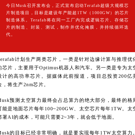
今日Musk召开发布会，正式宣布启动Terafab超级大规模芯
片制造项目，目标是建设年产能超1TW（1000GW）的芯片
制造体系。Terafab将在同一工厂内完成逻辑芯片、存储芯
片的制造、封装、测试，制作并优化掩膜，并持续循环迭
代。
Terafab计划生产两类芯片，一类是针对边缘计算与推理优
的芯片，主要用于Optimus机器人和汽车。另一类是专为太
设计的高功率芯片。据媒体此前报道，项目总投资200亿
金，将生产2nm芯片。
Musk预测太空算力最终会占总算力的绝大部分，最终的格
可能是地面芯片每年100~200GW、太空芯片每年1TW。太
部署AI的成本，可能只需要2~3年，就会低于地面。
Musk的目标已经非常明确，就是要实现每年1TW太空算力