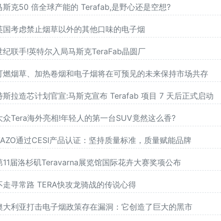
马斯克50 倍全球产能的 Terafab,是野心还是空想?
英国考虑禁止烟草以外的其他口味的电子烟
世纪联手!英特尔入局马斯克TeraFab晶圆厂
可燃烟草、加热卷烟和电子烟将在可预见的未来保持市场共存
特斯拉造芯计划官宣:马斯克宣布 Terafab 项目 7 天后正式启动
大众Tera海外亮相!年轻人的第一台SUV竟然这么香?
VAZO通过CESI产品认证：坚持质量标准，质量赋能品牌
第11届洛杉矶Teravarna展览馆国际花卉大赛奖项公布
不走寻常路 TERA快攻龙骑战的传说心得
澳大利亚打击电子烟政策存在漏洞：它创造了巨大的黑市