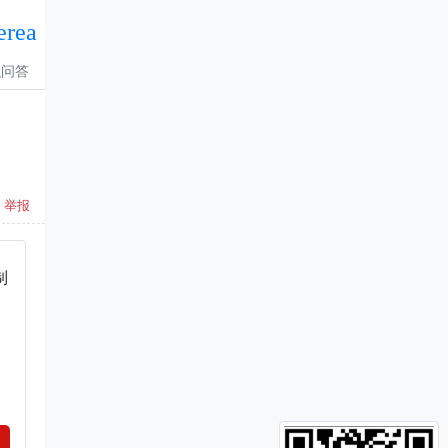
erea
识问答
举报
制