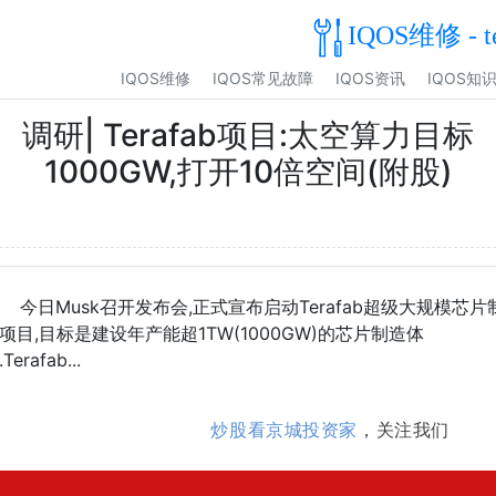
IQOS维修 - t
IQOS维修
IQOS常见故障
IQOS资讯
IQOS知
调研| Terafab项目:太空算力目标
1000GW,打开10倍空间(附股)
今日Musk召开发布会,正式宣布启动Terafab超级大规模芯片
项目,目标是建设年产能超1TW(1000GW)的芯片制造体
Terafab...
炒股看京城投资家
，关注我们