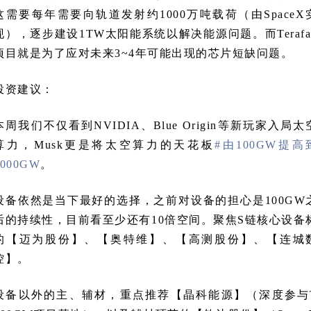
这需要每年需要向轨道发射约1000万吨载荷（由SpaceX
现），逐步建设1TW太阳能系统以解决能源问题。而Terafa
项目就是为了应对未来3~4年可能出现的芯片短缺问题。
投资建议：
本周我们不仅看到NVIDIA、Blue Origin等新玩家入局太
算力，Musk更是将太空算力的天花板
#由100GW提高
1000GW
。
设备依然是当下最好的选择，之前对设备的担心是100GW
后的持续性，目前看至少还有10倍空间。聚焦S链核心设备
的【迈为股份】、【奥特维】、【高测股份】、【连城
控】。
设备以外的主、辅材，重点推荐【晶科能源】（深度参与