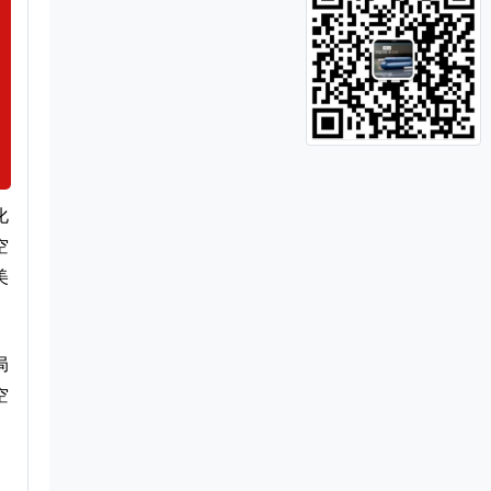
化
空
美
局
空
。