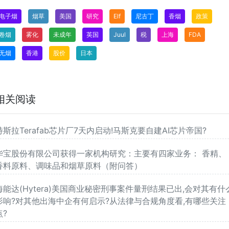
电子烟
烟草
美国
研究
Elf
尼古丁
香烟
政策
卷烟
雾化
未成年
英国
Juul
税
上海
FDA
无烟
香港
股价
日本
相关阅读
特斯拉Terafab芯片厂7天内启动!马斯克要自建AI芯片帝国?
华宝股份有限公司获得一家机构研究：主要有四家业务： 香精、
香料原料、调味品和烟草原料（附问答）
海能达(Hytera)美国商业秘密刑事案件量刑结果已出,会对其有什
影响?对其他出海中企有何启示?从法律与合规角度看,有哪些关注
点?