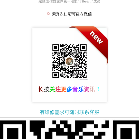
藏区微信自媒体第一联盟“Tibetan”成员
官方微信
©
索秀次仁尼玛
长
按
关
注
更
多
音
乐
资
讯
！
有维修需求可随时联系客服