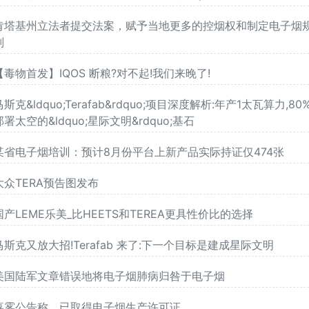
肯塔基州立法者提交法案，赋予当地更多的控烟权和制定电子烟
则
【毒物首发】IQOS 断粮?对不起!我们来晚了!
马斯克&ldquo;Terafab&rdquo;项目深度解析:年产1太瓦算力,80
部署太空的&ldquo;星际文明&rdquo;基石
某省电子烟培训：预计8月份平台上新产品实际持证仅474张
大众TERA预告图发布
国产LEME乐美_比HEETS和TEREA更具性价比的选择
马斯克又放大招!Terafab 来了:下一个目标是建成星际文明
美国陆军文章错误地将电子烟肺病归咎于电子烟
喜雾公告称，已取得电子烟生产许可证