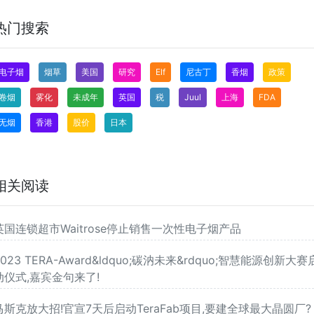
热门搜索
电子烟
烟草
美国
研究
Elf
尼古丁
香烟
政策
卷烟
雾化
未成年
英国
税
Juul
上海
FDA
无烟
香港
股价
日本
相关阅读
英国连锁超市Waitrose停止销售一次性电子烟产品
2023 TERA-Award&ldquo;碳汭未来&rdquo;智慧能源创新大赛
动仪式,嘉宾金句来了!
马斯克放大招!官宣7天后启动TeraFab项目,要建全球最大晶圆厂?