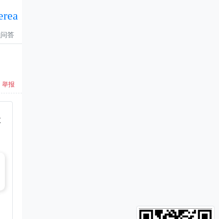
erea
识问答
举报
歌