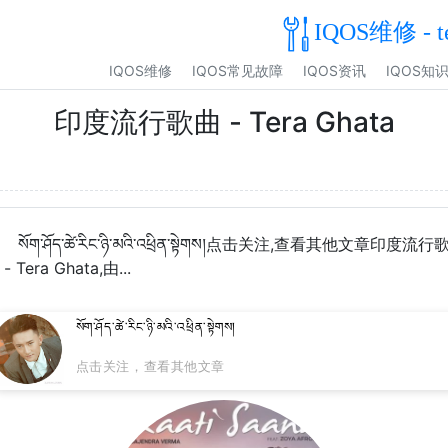
IQOS维修 - t
IQOS维修
IQOS常见故障
IQOS资讯
IQOS知
印度流行歌曲 - Tera Ghata
སོག་ཤོད་ཚེ་རིང་ཉི་མའི་འཕྲིན་སྟེགས།点击关注,查看其他文章印度流行
- Tera Ghata,由...
སོག་ཤོད་ཚེ་རིང་ཉི་མའི་འཕྲིན་སྟེགས།
点击关注，查看其他文章