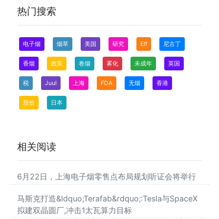
热门搜索
电子烟
烟草
美国
研究
Elf
尼古丁
香烟
政策
卷烟
雾化
未成年
英国
税
Juul
上海
FDA
无烟
香港
股价
日本
相关阅读
6月22日，上海电子烟零售点布局规划听证会将举行
马斯克打造&ldquo;Terafab&rdquo;:Tesla与SpaceX
拟建双晶圆厂,冲击1太瓦算力目标