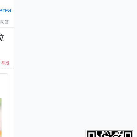
erea
识问答
垃
举报
。