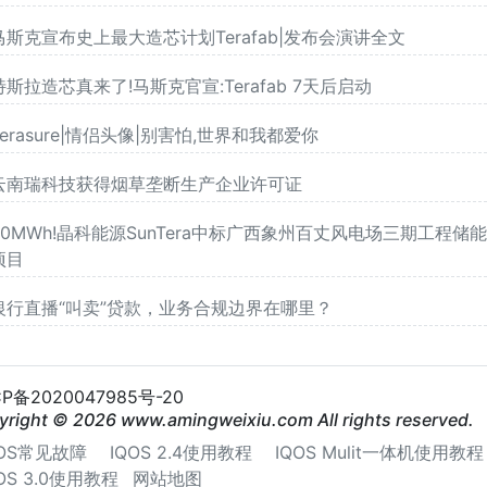
马斯克宣布史上最大造芯计划Terafab|发布会演讲全文
特斯拉造芯真来了!马斯克官宣:Terafab 7天后启动
Terasure|情侣头像|别害怕,世界和我都爱你
云南瑞科技获得烟草垄断生产企业许可证
20MWh!晶科能源SunTera中标广西象州百丈风电场三期工程储
项目
银行直播“叫卖”贷款，业务合规边界在哪里？
CP备2020047985号-20
yright © 2026 www.amingweixiu.com All rights reserved.
QOS常见故障
IQOS 2.4使用教程
IQOS Mulit一体机使用教程
QOS 3.0使用教程
网站地图