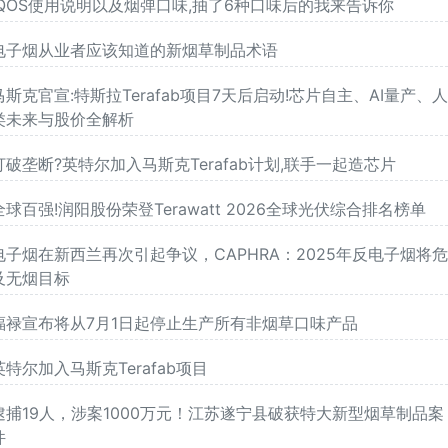
iQOS使用说明以及烟弹口味,抽了6种口味后的我来告诉你
电子烟从业者应该知道的新烟草制品术语
马斯克官宣:特斯拉Terafab项目7天后启动!芯片自主、AI量产、
类未来与股价全解析
打破垄断?英特尔加入马斯克Terafab计划,联手一起造芯片
全球百强!润阳股份荣登Terawatt 2026全球光伏综合排名榜单
电子烟在新西兰再次引起争议，CAPHRA：2025年反电子烟将
及无烟目标
福禄宣布将从7月1日起停止生产所有非烟草口味产品
英特尔加入马斯克Terafab项目
逮捕19人，涉案1000万元！江苏遂宁县破获特大新型烟草制品案
件