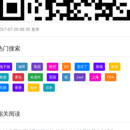
017-07-20 08:35 发布
热门搜索
电子烟
烟草
美国
研究
Elf
尼古丁
香烟
政策
卷烟
雾化
未成年
英国
税
Juul
上海
FDA
无烟
香港
股价
日本
相关阅读