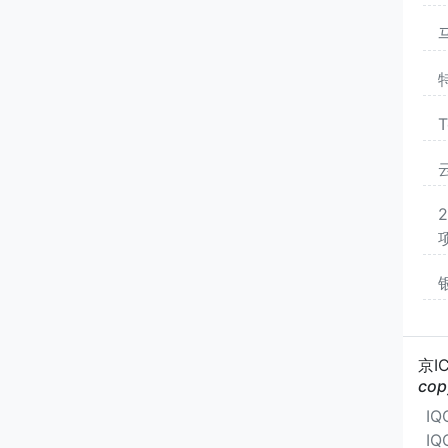
京I
cop
I
I