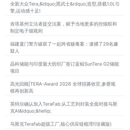
全新大众Tera,&ldquo;黑武士&rdquo;造型,搭载1.0L引
擎,运动感十足!
肯塔基州立法者提交法案，赋予当地更多的控烟权和
制定电子烟规则
福建厦门警方破获了一起跨省贩毒案：逮捕了29名嫌
疑人
晶科储能与印度最大纺织厂签订蓝鲸SunTera G2储能
项目
高光回顾|TERA-Award 2026 全球招募收官,参赛规
模再创新高
英特尔确认加入TeraFab:从工艺到封装全面对接马斯
克AI&ldquo;&hellip;
马斯克Terafab超级工厂,核心供应链梳理!(珍藏版)