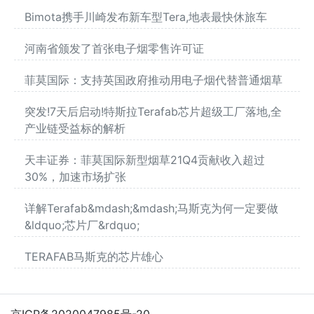
Bimota携手川崎发布新车型Tera,地表最快休旅车
河南省颁发了首张电子烟零售许可证
菲莫国际：支持英国政府推动用电子烟代替普通烟草
突发!7天后启动!特斯拉Terafab芯片超级工厂落地,全
产业链受益标的解析
天丰证券：菲莫国际新型烟草21Q4贡献收入超过
30%，加速市场扩张
详解Terafab&mdash;&mdash;马斯克为何一定要做
&ldquo;芯片厂&rdquo;
TERAFAB马斯克的芯片雄心
京ICP备2020047985号-20