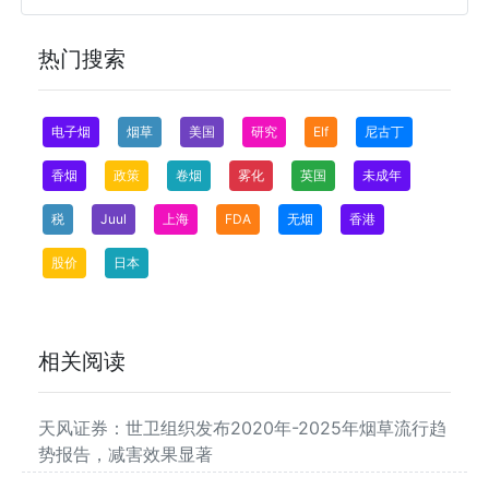
热门搜索
电子烟
烟草
美国
研究
Elf
尼古丁
香烟
政策
卷烟
雾化
英国
未成年
税
Juul
上海
FDA
无烟
香港
股价
日本
相关阅读
天风证券：世卫组织发布2020年-2025年烟草流行趋
势报告，减害效果显著