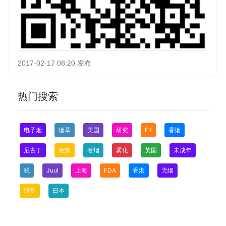
2017-02-17 08:20 发布
热门搜索
电子烟
烟草
美国
研究
Elf
香烟
尼古丁
政策
卷烟
雾化
英国
未成年
税
Juul
上海
FDA
香港
无烟
股价
日本