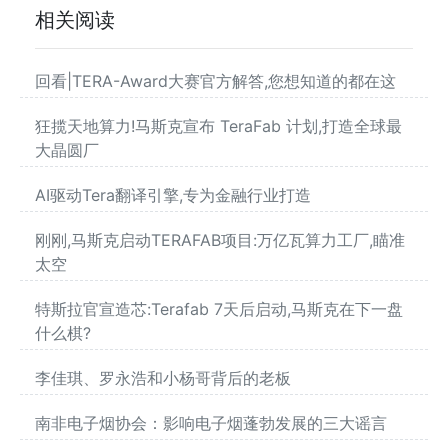
相关阅读
回看|TERA-Award大赛官方解答,您想知道的都在这
狂揽天地算力!马斯克宣布 TeraFab 计划,打造全球最
大晶圆厂
AI驱动Tera翻译引擎,专为金融行业打造
刚刚,马斯克启动TERAFAB项目:万亿瓦算力工厂,瞄准
太空
特斯拉官宣造芯:Terafab 7天后启动,马斯克在下一盘
什么棋?
李佳琪、罗永浩和小杨哥背后的老板
南非电子烟协会：影响电子烟蓬勃发展的三大谣言