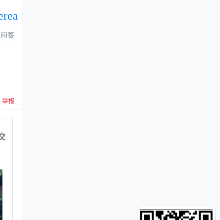
erea
识问答
举报
交