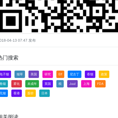
018-04-13 07:47 发布
热门搜索
电子烟
烟草
美国
研究
Elf
尼古丁
香烟
政策
卷烟
雾化
未成年
英国
税
Juul
上海
FDA
无烟
香港
股价
日本
相关阅读