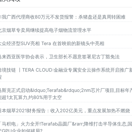
非我广西代理商收80万元不发货报警：杀猪盘还是真周转困难
北京烟草专卖局继续提高电子烟物流管理水平
大众经济型SUV亮相 Tera 在首映前的新镜头中亮相
马来西亚医学协会表示，卫生部长不愿意签署尼古丁豁免法
跨境技链 丨TERA CLOUD:金融业专属安全云操作系统开启推广
程
马斯克正式启动&ldquo;Terafab&rdquo;2nm芯片厂项目,目标年
能超1太瓦算力,约80%用于太空
日本烟草2021财务报告：收入202亿美元，重点发展加热不燃烧
「马积电」火力全开!Terafab晶圆厂&rarr;降维打击半导体生态,
产GPU企业如何破局?