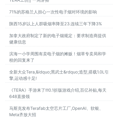
TERA工坊|| 一周穿搭
71%的苏格兰人担心一次性电子烟对环境的影响
陕西15岁以上人群吸烟率降至23.连续三年下降3%
加拿大政府制定了新的电子烟规定：要求制造商提供
健康信息
滨海一小学周围有卖电子烟的摊贩！烟草专卖局和学
校的回复来了
全新大众Tera,&ldquo;黑武士&rdquo;造型,搭载1.0L引
擎,运动感十足!
《TERA》手游来了!!!0.1折版游戏介绍,百亿补贴,每天
648直接领
马斯克发布Terafab太空芯片工厂,OpenAI、软银、
Meta齐放大招