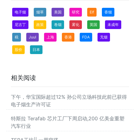
电子烟
烟草
美国
研究
Elf
香烟
尼古丁
政策
卷烟
雾化
英国
未成年
税
Juul
上海
香港
FDA
无烟
股价
日本
相关阅读
下午，华宝国际超过12% 孙公司立场科技此前已获得
电子烟生产许可证
特斯拉 Terafab 芯片工厂下周启动,200 亿美金重塑
汽车行业