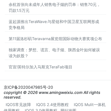
余杭首张向未成年人销售电子烟的罚单：销售70元，
罚款1.5万元
蓝起源推出TeraWave:与星链和中国卫星互联网形成
竞争格局
第11届洛杉矶Teravarna展览馆国际动物大赛奖项公布
独家调查：梦想、谎言、电子烟、陕西金叶如何被误
读为妖股？
官宣!英特尔加入马斯克TeraFab项目
京ICP备2020047985号-20
copyright © 2026 www.amingweixiu.com All rights
reserved.
IQOS常见故障
IQOS 2.4使用教程
IQOS Mulit一体机
使用教程
IQOS 3.0使用教程
网站地图