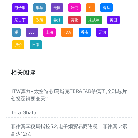
电子烟
烟草
美国
研究
Elf
香烟
尼古丁
政策
卷烟
雾化
未成年
英国
税
Juul
上海
FDA
香港
无烟
股价
日本
相关阅读
1TW算力+太空造芯!马斯克TERAFAB杀疯了,全球芯片
创投逻辑要变天?
Tera Ghata
菲律宾国税局指控5名电子烟贸易商逃税：菲律宾比索
高达12亿