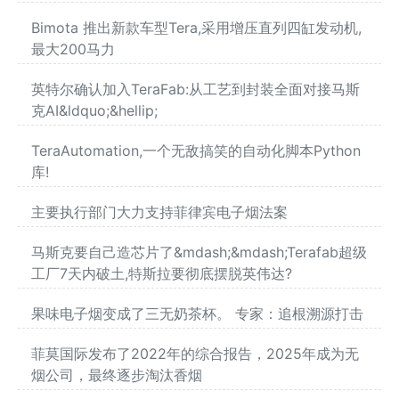
Bimota 推出新款车型Tera,采用增压直列四缸发动机,
最大200马力
英特尔确认加入TeraFab:从工艺到封装全面对接马斯
克AI&ldquo;&hellip;
TeraAutomation,一个无敌搞笑的自动化脚本Python
库!
主要执行部门大力支持菲律宾电子烟法案
马斯克要自己造芯片了&mdash;&mdash;Terafab超级
工厂7天内破土,特斯拉要彻底摆脱英伟达?
果味电子烟变成了三无奶茶杯。 专家：追根溯源打击
菲莫国际发布了2022年的综合报告，2025年成为无
烟公司，最终逐步淘汰香烟