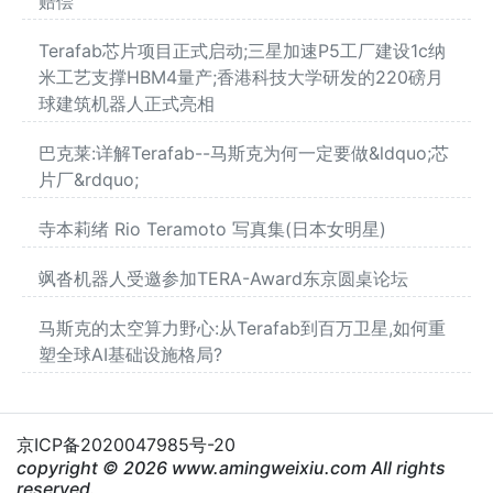
赔偿
Terafab芯片项目正式启动;三星加速P5工厂建设1c纳
米工艺支撑HBM4量产;香港科技大学研发的220磅月
球建筑机器人正式亮相
巴克莱:详解Terafab--马斯克为何一定要做&ldquo;芯
片厂&rdquo;
寺本莉绪 Rio Teramoto 写真集(日本女明星)
飒沓机器人受邀参加TERA-Award东京圆桌论坛
马斯克的太空算力野心:从Terafab到百万卫星,如何重
塑全球AI基础设施格局?
京ICP备2020047985号-20
copyright © 2026 www.amingweixiu.com All rights
reserved.