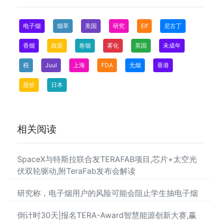
电子烟
烟草
美国
研究
Elf
尼古丁
香烟
政策
卷烟
雾化
英国
未成年
税
Juul
上海
FDA
无烟
香港
股价
日本
相关阅读
SpaceX与特斯拉联合发TERAFAB项目,芯片+太空光
伏双轮驱动,附TeraFab发布会解读
研究称，电子烟用户的风险可能会阻止学生抽电子烟
倒计时30天|报名TERA-Award智慧能源创新大赛,赢