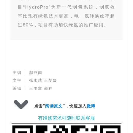
目“HydroPro”为新一代制氢系统，制氢效
率比现有绿氢技术更高，电—氢转换效率超
过80%，项目有助加快绿氢的推广应用。
主编 丨 郝燕南
文字
丨
张永越 王梦媛
编辑 丨
王雨鑫 郝程
点击“
阅读原文
”，快速加入
微博
有维修需求可随时联系客服