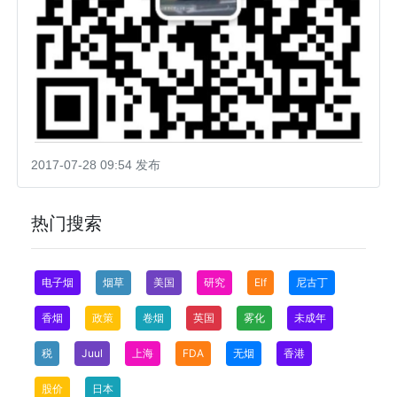
2017-07-28 09:54 发布
热门搜索
电子烟
烟草
美国
研究
Elf
尼古丁
香烟
政策
卷烟
英国
雾化
未成年
税
Juul
上海
FDA
无烟
香港
股价
日本