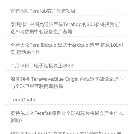
宣布启动Terafab芯片制造项目
泰国批准中国光通信巨头Terahop的300亿铢投资!打
造AI与数据中心设备生产基地!
全新大众Tera,&ldquo;黑武士&rdquo;造型,搭载1.0L引
擎,运动感十足!
11月12日，电子烟板块上涨2%
深度剖析 TeraWave:Blue Origin 的轨道基础设施野心
与全球卫星互联网新格局
Tera Ghata
英特尔加入Terafab项目对全球AI芯片格局会产生什么
影响?
特斯拉Terafab:马斯克的&ldquo;芯片豪赌&rdquo;与