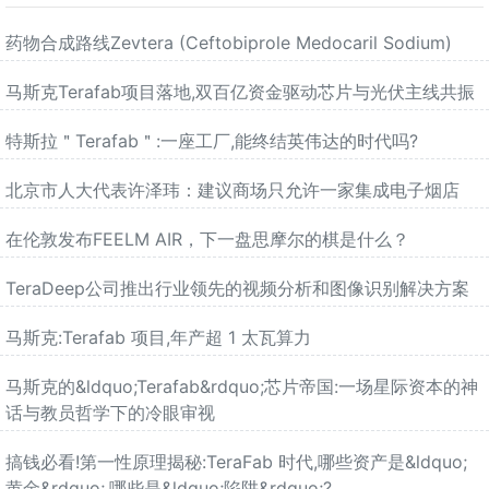
药物合成路线Zevtera (Ceftobiprole Medocaril Sodium)
马斯克Terafab项目落地,双百亿资金驱动芯片与光伏主线共振
特斯拉＂Terafab＂:一座工厂,能终结英伟达的时代吗?
北京市人大代表许泽玮：建议商场只允许一家集成电子烟店
在伦敦发布FEELM AIR，下一盘思摩尔的棋是什么？
TeraDeep公司推出行业领先的视频分析和图像识别解决方案
马斯克:Terafab 项目,年产超 1 太瓦算力
马斯克的&ldquo;Terafab&rdquo;芯片帝国:一场星际资本的神
话与教员哲学下的冷眼审视
搞钱必看!第一性原理揭秘:TeraFab 时代,哪些资产是&ldquo;
黄金&rdquo;,哪些是&ldquo;陷阱&rdquo;?