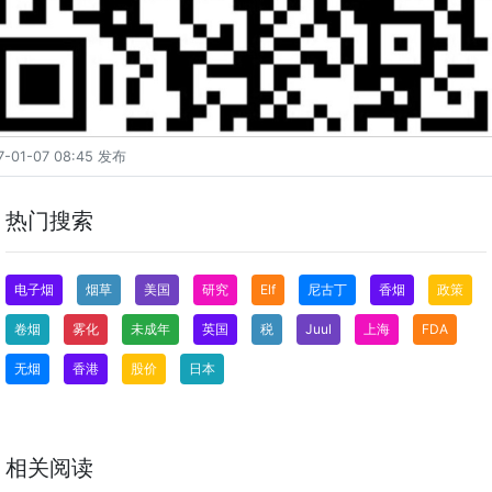
7-01-07 08:45 发布
热门搜索
电子烟
烟草
美国
研究
Elf
尼古丁
香烟
政策
卷烟
雾化
未成年
英国
税
Juul
上海
FDA
无烟
香港
股价
日本
相关阅读