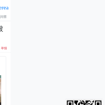
erea
识问答
被
举报