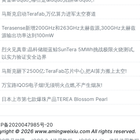
马斯克启动Terafab,万亿算力进军太空赛道
Terasense新增200GHz和263GHz太赫兹源,300GHz太赫兹
源输出功率达到100mW
烈火见真章:晶科储能蓝鲸SunTera 5MWh挑战极限火烧测试,
以实力验证安全边界
马斯克砸下2500亿:TeraFab芯片中心,把AI算力搬上太空!
万宝路IQOS电子烟!无须明火点燃,不产生烟灰!
日本上市第七款爆珠产品TEREA Blossom Pearl
CP备2020047985号-20
yright © 2026 www.amingweixiu.com All rights reserved.