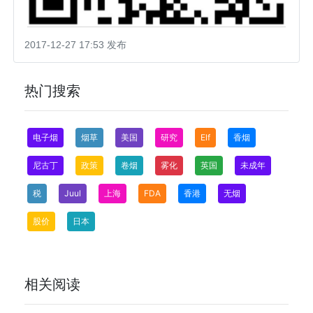
2017-12-27 17:53 发布
热门搜索
电子烟
烟草
美国
研究
Elf
香烟
尼古丁
政策
卷烟
雾化
英国
未成年
税
Juul
上海
FDA
香港
无烟
股价
日本
相关阅读