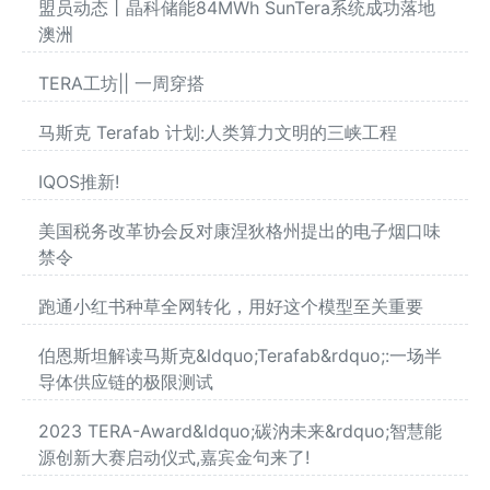
盟员动态丨晶科储能84MWh SunTera系统成功落地
澳洲
TERA工坊|| 一周穿搭
马斯克 Terafab 计划:人类算力文明的三峡工程
IQOS推新!
美国税务改革协会反对康涅狄格州提出的电子烟口味
禁令
跑通小红书种草全网转化，用好这个模型至关重要
伯恩斯坦解读马斯克&ldquo;Terafab&rdquo;:一场半
导体供应链的极限测试
2023 TERA-Award&ldquo;碳汭未来&rdquo;智慧能
源创新大赛启动仪式,嘉宾金句来了!