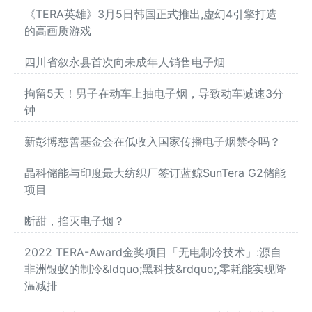
《TERA英雄》3月5日韩国正式推出,虚幻4引擎打造
的高画质游戏
四川省叙永县首次向未成年人销售电子烟
拘留5天！男子在动车上抽电子烟，导致动车减速3分
钟
新彭博慈善基金会在低收入国家传播电子烟禁令吗？
晶科储能与印度最大纺织厂签订蓝鲸SunTera G2储能
项目
断甜，掐灭电子烟？
2022 TERA-Award金奖项目「无电制冷技术」:源自
非洲银蚁的制冷&ldquo;黑科技&rdquo;,零耗能实现降
温减排