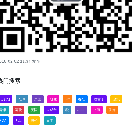
018-02-02 11:34 发布
热门搜索
电子烟
烟草
美国
研究
Elf
香烟
尼古丁
政策
卷烟
雾化
英国
未成年
税
Juul
上海
香港
FDA
无烟
股价
日本