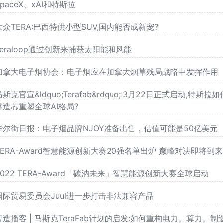
SpaceX、xAI和特斯拉
大众TERA:巴西特供小型SUV,国内能否成新宠?
Teraloop通过创新来捕获太阳能和风能
加拿大电子烟协会：电子烟应在加拿大烟草残局战略中发挥作用
马斯克官宣&ldquo;Terafab&rdquo;:3月22日正式启动,特斯拉如
靠造芯重塑全球AI格局?
华尔街日报：电子烟品牌NJOY准备出售，估值可能是50亿美元
TERA-Award智慧能源创新大赛20强名单出炉 巅峰对决即将到来
2022 TERA-Award「碳汭未来」智慧能源创新大赛全球启动
国际贸易委员会Juul进一步打击非法兼容产品
智造播客 | 马斯克TeraFab计划的启发:如何重构电力、算力、制