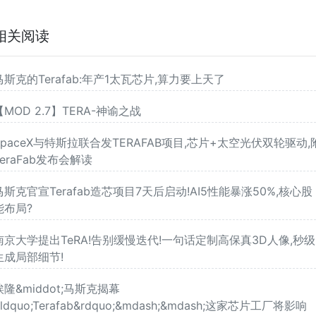
相关阅读
马斯克的Terafab:年产1太瓦芯片,算力要上天了
【MOD 2.7】TERA-神谕之战
SpaceX与特斯拉联合发TERAFAB项目,芯片+太空光伏双轮驱动,
TeraFab发布会解读
马斯克官宣Terafab造芯项目7天后启动!AI5性能暴涨50%,核心股
能布局?
南京大学提出TeRA!告别缓慢迭代!一句话定制高保真3D人像,秒级
生成局部细节!
埃隆&middot;马斯克揭幕
&ldquo;Terafab&rdquo;&mdash;&mdash;这家芯片工厂将影响