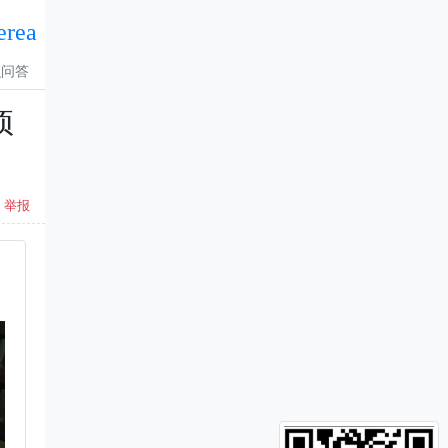
erea
识问答
项
举报