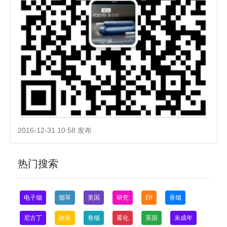
2016-12-31 10:58 发布
热门搜索
电子烟
烟草
美国
研究
Elf
香烟
尼古丁
政策
卷烟
雾化
英国
未成年