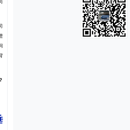
向
司
进
间
的背
？
垂