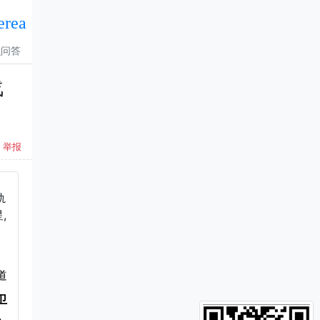
erea
识问答
战
举报
轨
,
道
卫