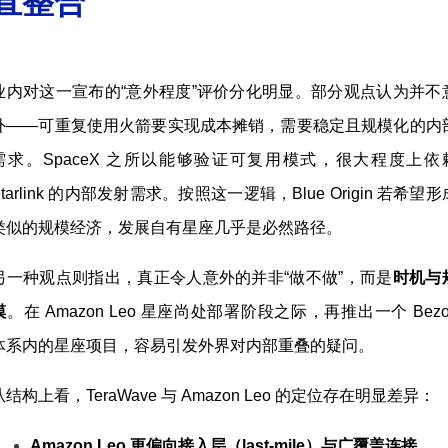
直整合
业内对这一宣布的“意外程度”评价分化明显。部分观点认为并不
外——可重复使用火箭要实现成本摊销，需要稳定且规模化的内
需求。SpaceX 之所以能够验证可复用模式，很大程度上依
Starlink 的内部发射需求。按照这一逻辑，Blue Origin 若希望形
类似的规模经济，发展自有星座几乎是必然路径。
另一种观点则指出，真正令人意外的并非“做不做”，而是
时机
与
模
。在 Amazon Leo 星座尚处部署阶段之际，再推出一个 Bezo
体系内的星座项目，容易引发外界对内部重叠的疑问。
从结构上看，TeraWave 与 Amazon Leo 的定位存在明显差异：
Amazon Leo 更偏向接入层（last-mile）与广覆盖连接