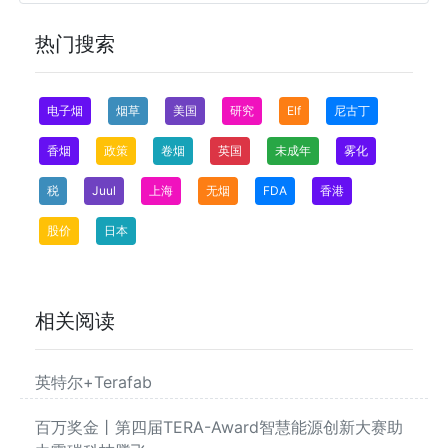
热门搜索
电子烟
烟草
美国
研究
Elf
尼古丁
香烟
政策
卷烟
英国
未成年
雾化
税
Juul
上海
无烟
FDA
香港
股价
日本
相关阅读
英特尔+Terafab
百万奖金丨第四届TERA-Award智慧能源创新大赛助